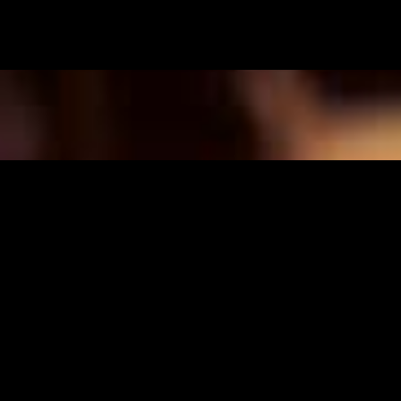
FI
/
EN
TUOTEMERKIT
Edustamme seuraavia
tuotemerkkejä Suomessa