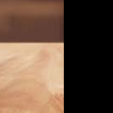
Minor Case S
Whis
Viskit - Yh