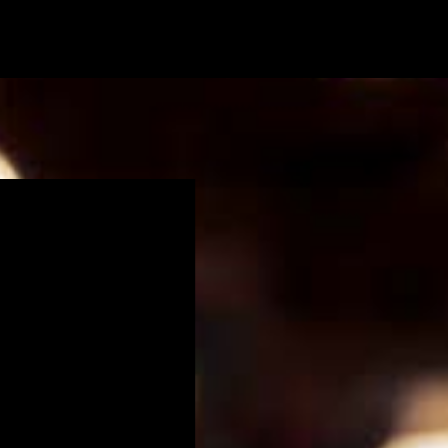
FI
/
EN
Toivelistani (
)
0
T
a