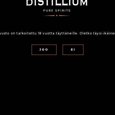
TAKAISIN
vusto on tarkoitettu 18 vuotta täyttäneille. Oletko täysi-ikäin
MINOR CASE
JOO
EI
Minor Case on ruisviski, mikä valmistetaan Limestone B
Bean möi ensimmäisen tynnyrinsä maissiviskiä, mistä a
laadukkaiden ja alkuperäänsä ilmentävien väkevien alko
johtavat veljekset Stephen ja Paul Beam, jotka ovat e
https://limestonebranch.com