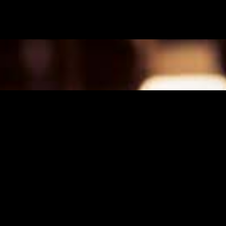
TUOTEMERKI
Edustamme seuraavia tuotemerkkejä Suomess