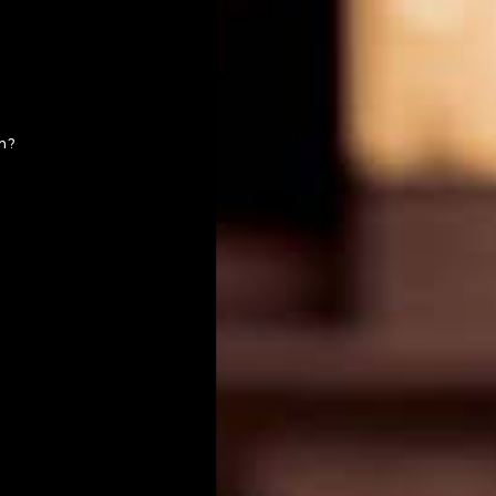
en?
ranchilla Yhdysvalloissa. Vuonna 1795 Jacob
lkoi perheen menestyksekäs historia
holien parissa. Nykyisin Limestone Brancia
dustavat perheen seitsemättä sukupolvea.