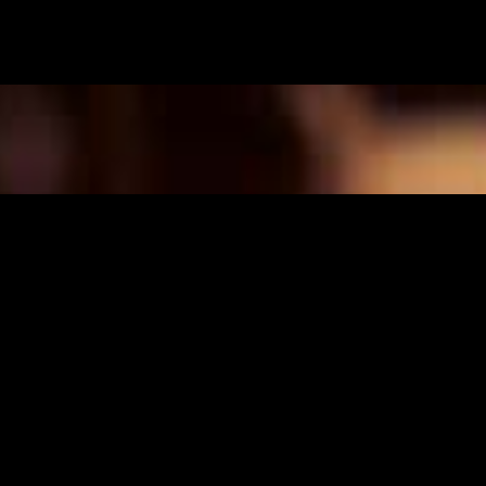
FI
/
EN
TUOTEMERKIT
Edustamme seuraavia
tuotemerkkejä Suomessa