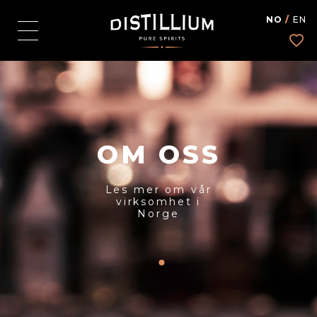
NO
/
EN
OM OSS
Les mer om vår
virksomhet i
Norge