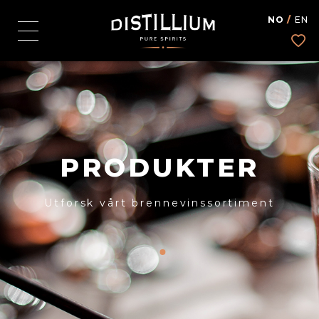
NO
/
EN
PRODUKTER
Utforsk vårt brennevins­sortiment