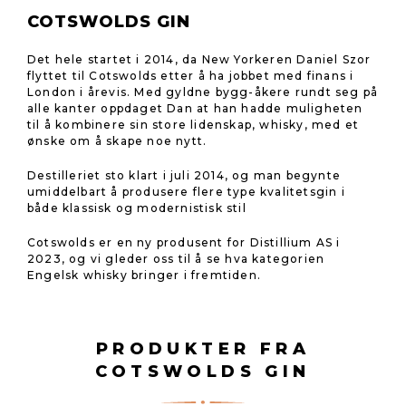
COTSWOLDS GIN
Det hele startet i 2014, da New Yorkeren Daniel Szor
flyttet til Cotswolds etter å ha jobbet med finans i
London i årevis. Med gyldne bygg-åkere rundt seg på
alle kanter oppdaget Dan at han hadde muligheten
til å kombinere sin store lidenskap, whisky, med et
ønske om å skape noe nytt.
Destilleriet sto klart i juli 2014, og man begynte
umiddelbart å produsere flere type kvalitetsgin i
både klassisk og modernistisk stil
Cotswolds er en ny produsent for Distillium AS i
2023, og vi gleder oss til å se hva kategorien
Engelsk whisky bringer i fremtiden.
PRODUKTER FRA
COTSWOLDS GIN