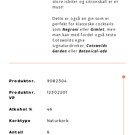
store isbiter og sitronskall er et
must!
Dette er også en gin som er
perfekt for klassiske cocktails
som
Negroni
eller
Gimlet
, men
man kan med fordel også teste
Cotswolds egne
signaturdrinker;
Cotswolds
Garden
eller
Botanical-ade
Produktnr.
9082304
Produktnr.
12302201
VP
Alkohol %
46
Korktype
Naturkork
Antall
6