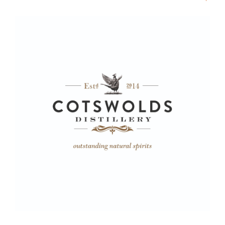
flasker per
kasse
Utvalg
BU
Kategori
Bruk av alkohol kan gi ulike
skadevirkninger på kroppen.