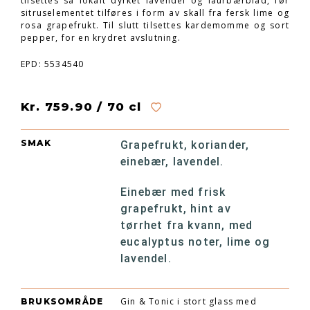
tilsettes så lokalt dyrket lavendel og laurbærblad, før
sitruselementet tilføres i form av skall fra fersk lime og
rosa grapefrukt. Til slutt tilsettes kardemomme og sort
pepper, for en krydret avslutning.
EPD: 5534540
Kr. 759.90 / 70 cl
SMAK
Grapefrukt, koriander,
einebær, lavendel.
Einebær med frisk
grapefrukt, hint av
tørrhet fra kvann, med
eucalyptus noter, lime og
lavendel.
Gin & Tonic i stort glass med
BRUKSOMRÅDE